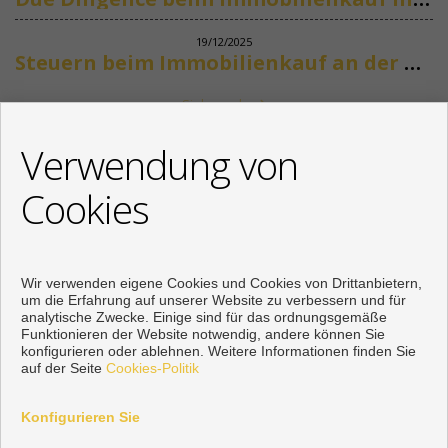
19/12/2025
Steuern beim Immobilienkauf an der Costa del Sol
Siehe mehr
KONTAKT
Verwendung von
+34 622318266
Cookies
info@mikenaumannimmobilien.com
Von Montag bis Freitag : 10:00 - 18:00
Wir verwenden eigene Cookies und Cookies von Drittanbietern,
um die Erfahrung auf unserer Website zu verbessern und für
analytische Zwecke. Einige sind für das ordnungsgemäße
Funktionieren der Website notwendig, andere können Sie
konfigurieren oder ablehnen. Weitere Informationen finden Sie
auf der Seite
Cookies-Politik
Konfigurieren Sie