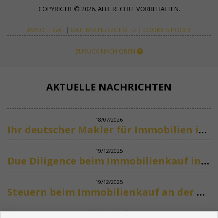
COPYRIGHT © 2026. ALLE RECHTE VORBEHALTEN.
AVISO LEGAL
|
DATENSCHUTZGESETZ
|
COOKIES POLICY
ZURÜCK NACH OBEN
AKTUELLE NACHRICHTEN
18/07/2026
Ihr deutscher Makler für Immobilien in Marbella
19/12/2025
Due Diligence beim Immobilienkauf in Spanien
19/12/2025
Steuern beim Immobilienkauf an der Costa del Sol
Siehe mehr