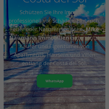
Schützen Sie Ihre Immobilie
professionell vor Schäden, Einbruch,
Feuer oder Naturereignissen.
Mike
Naumann Immobilien
unterstützt
Käufer und Eigentümer von
Apartments, Häusern und Villen
entlang der Costa del Sol.
WhatsApp