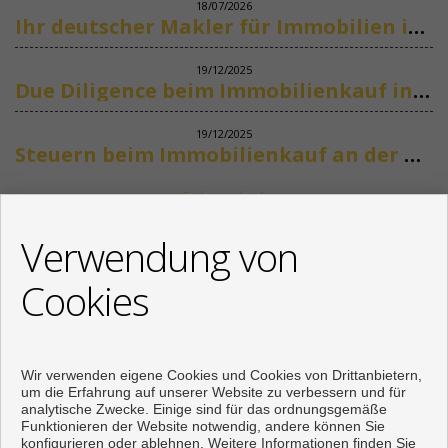
18/07/2026
Ihr deutscher Makler für Immobilien in Marbella
19/12/2025
Due Diligence beim Immobilienkauf in Spanien
19/12/2025
Steuern beim Immobilienkauf an der Costa del Sol
Siehe mehr
KONTAKT
Verwendung von
+34 622318266
Cookies
info@mikenaumannimmobilien.com
Von Montag bis Freitag : 10:00 - 18:00
Wir verwenden eigene Cookies und Cookies von Drittanbietern,
um die Erfahrung auf unserer Website zu verbessern und für
analytische Zwecke. Einige sind für das ordnungsgemäße
Funktionieren der Website notwendig, andere können Sie
konfigurieren oder ablehnen. Weitere Informationen finden Sie