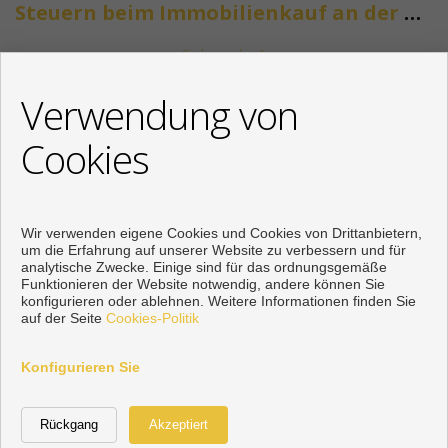
Steuern beim Immobilienkauf an der Costa del Sol
Siehe mehr
KONTAKT
Verwendung von
+34 622318266
Cookies
info@mikenaumannimmobilien.com
Von Montag bis Freitag : 10:00 - 18:00
Wir verwenden eigene Cookies und Cookies von Drittanbietern,
um die Erfahrung auf unserer Website zu verbessern und für
analytische Zwecke. Einige sind für das ordnungsgemäße
Funktionieren der Website notwendig, andere können Sie
konfigurieren oder ablehnen. Weitere Informationen finden Sie
auf der Seite
Cookies-Politik
Konfigurieren Sie
Vorbei sich entwickelt
Inmoenter