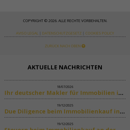
COPYRIGHT © 2026. ALLE RECHTE VORBEHALTEN.
AVISO LEGAL
|
DATENSCHUTZGESETZ
|
COOKIES POLICY
ZURÜCK NACH OBEN
AKTUELLE NACHRICHTEN
18/07/2026
Ihr deutscher Makler für Immobilien in Marbella
19/12/2025
Due Diligence beim Immobilienkauf in Spanien
19/12/2025
Steuern beim Immobilienkauf an der Costa del Sol