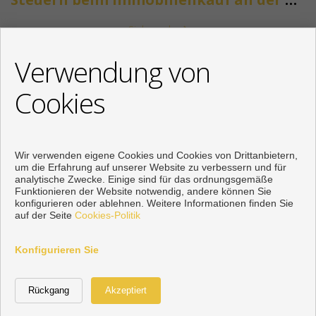
Siehe mehr
KONTAKT
Verwendung von
+34 622318266
Cookies
info@mikenaumannimmobilien.com
Von Montag bis Freitag : 10:00 - 18:00
Wir verwenden eigene Cookies und Cookies von Drittanbietern,
um die Erfahrung auf unserer Website zu verbessern und für
analytische Zwecke. Einige sind für das ordnungsgemäße
Funktionieren der Website notwendig, andere können Sie
konfigurieren oder ablehnen. Weitere Informationen finden Sie
auf der Seite
Cookies-Politik
Konfigurieren Sie
Vorbei sich entwickelt
Inmoenter