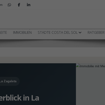
om
n La Zagaleta
EITE
IMMOBILIEN
STÄDTE COSTA DEL SOL
RATGEBE
La Zagaleta
rblick in La