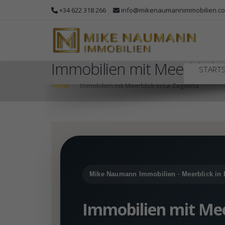
+34 622 318 266
info@mikenaumannimmobilien.c
Immobilien mit Meerblick i
STARTS
Home
Immobilien mit Meerblick in La Zagaleta
Mike Naumann Immobilien · Meerblick in 
Immobilien mit Mee