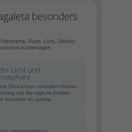
Zagaleta besonders
s Panorama, Ruhe, Licht, Distanz
assischen Küstenlagen.
hr Licht und
mosphäre
ene Blickachsen verändern Räume,
mmung und das tägliche Erleben
er Immobilie oft spürbar.
t und außergewöhnlich.