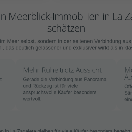
an Meerblick-Immobilien in La 
schätzen
nur im Meer selbst, sondern in der seltenen Verbindung au
 das deutlich gelassener und exklusiver wirkt als in kl
Mehr Ruhe trotz Aussicht
Me
At
t
Gerade die Verbindung aus Panorama
und Rückzug ist für viele
Off
anspruchsvolle Käufer besonders
Sti
wertvoll.
ein
en in La Zagaleta bleiben für viele Käufer besonders begehr