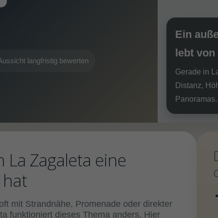
Ein auß
lebt von
Aussicht langfristig bewerten
Gerade in La
Distanz, Hö
Panoramas.
 La Zagaleta eine
 hat
 oft mit Strandnähe, Promenade oder direkter
a funktioniert dieses Thema anders. Hier