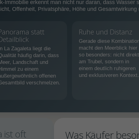
-Immobilie erkennt man nicht nur daran, dass Wasser si
icht, Offenheit, Privatsphäre, Höhe und Gesamtwirkung
Panorama statt
Ruhe und Distanz
Detailblick
Gerade diese Kombinatio
macht den Meerblick hier
In La Zagaleta liegt die
so besonders: nicht direkt
Qualität häufig darin, dass
am Trubel, sondern in
Meer, Landschaft und
einem deutlich ruhigeren
Himmel zu einem
und exklusiveren Kontext.
außergewöhnlich offenen
Gesamtbild verschmelzen.
 ist oft
Was Käufer beson