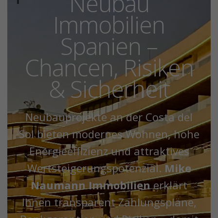
Neubau
Immobilien
Spanien –
Chancen, Risiken
& Sicherheit
Neubauprojekte an der Costa del
Sol bieten modernes Wohnen, hohe
Energieeffizienz und attraktives
Wertsteigerungspotenzial.
Mike
Naumann Immobilien
erklärt
Ihnen transparent Zahlungspläne,