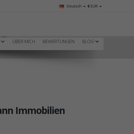
Deutsch
€
EUR
lien
R
ÜBER MICH
BEWERTUNGEN
BLOG
ann Immobilien