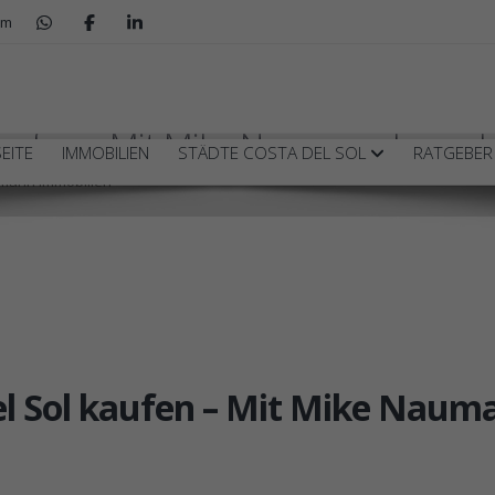
om
 kaufen – Mit Mike Naumann Immobi
EITE
IMMOBILIEN
STÄDTE COSTA DEL SOL
RATGEBE
umann Immobilien
el Sol kaufen – Mit Mike Naum