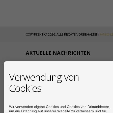
COPYRIGHT © 2026. ALLE RECHTE VORBEHALTEN.
AVISO L
AKTUELLE NACHRICHTEN
18/07/2026
Verwendung von
Ihr deutscher
Cookies
19/12/2025
Due Diligence beim Immo
19/12/2025
Steuern beim Immobilienkauf an der Costa del 
Wir verwenden eigene Cookies und Cookies von Drittanbietern,
um die Erfahrung auf unserer Website zu verbessern und für