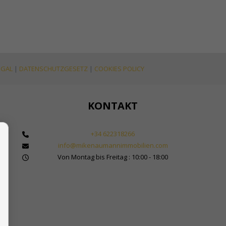
EGAL
|
DATENSCHUTZGESETZ
|
COOKIES POLICY
KONTAKT
+34 622318266
info@mikenaumannimmobilien.com
 Makler für Immobilien in Marbella
Von Montag bis Freitag : 10:00 - 18:00
bilienkauf in Spanien
Sol