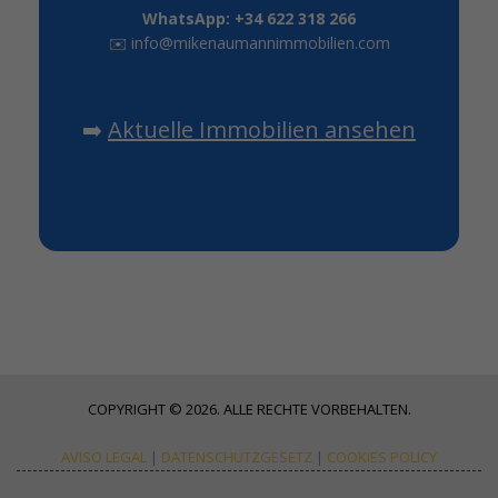
WhatsApp: +34 622 318 266
✉️
info@mikenaumannimmobilien.com
➡️
Aktuelle Immobilien ansehen
COPYRIGHT © 2026. ALLE RECHTE VORBEHALTEN.
AVISO LEGAL
|
DATENSCHUTZGESETZ
|
COOKIES POLICY