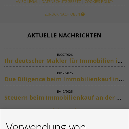
AVISO LEGAL
|
DATENSCHUTZGESETZ
|
COOKIES POLICY
ZURÜCK NACH OBEN
AKTUELLE NACHRICHTEN
18/07/2026
Ihr deutscher Makler für Immobilien in Marbella
19/12/2025
Due Diligence beim Immobilienkauf in Spanien
19/12/2025
Steuern beim Immobilienkauf an der Costa del Sol
Siehe mehr
KONTAKT
Verwendung von