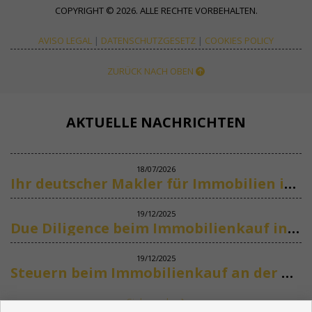
COPYRIGHT © 2026. ALLE RECHTE VORBEHALTEN.
AVISO LEGAL
|
DATENSCHUTZGESETZ
|
COOKIES POLICY
ZURÜCK NACH OBEN
AKTUELLE NACHRICHTEN
18/07/2026
Ihr deutscher Makler für Immobilien in Marbella
19/12/2025
Due Diligence beim Immobilienkauf in Spanien
19/12/2025
Steuern beim Immobilienkauf an der Costa del Sol
Siehe mehr