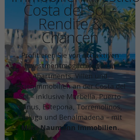
Costa del Sol –
Rendite &
Chancen
Profitieren Sie von attraktiven
Investmentmöglichkeiten in
Apartments, Villen und
Ferienimmobilien an der Costa del
Sol – inklusive Marbella, Puerto
Banus, Estepona, Torremolinos,
Malaga und Benalmadena – mit
Mike Naumann Immobilien
.