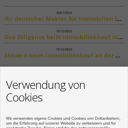
18/07/2026
Ihr deutscher Makler für Immobilien in Marbella
19/12/2025
Due Diligence beim Immobilienkauf in Spanien
19/12/2025
Steuern beim Immobilienkauf an der Costa del Sol
Siehe mehr
KONTAKT
Verwendung von
+34 622318266
Cookies
info@mikenaumannimmobilien.com
Von Montag bis Freitag : 10:00 - 18:00
Wir verwenden eigene Cookies und Cookies von Drittanbietern,
um die Erfahrung auf unserer Website zu verbessern und für