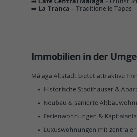
➡️
Café Central Málaga
– Frühstüc
➡️
La Tranca
– Traditionelle Tapas
Immobilien in der Umg
Málaga Altstadt bietet attraktive I
Historische Stadthäuser & Apa
Neubau & sanierte Altbauwoh
Ferienwohnungen & Kapitalanl
Luxuswohnungen mit zentraler