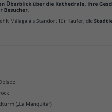
 Überblick über die Kathedrale, ihre Gesch
r Besucher
.
hlt Málaga als Standort für Käufer, die
Stadtl
 Obispo
rock
dturm („La Manquita“)