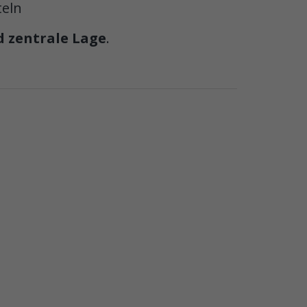
teln
d zentrale Lage
.