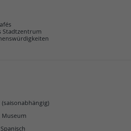
afés
s Stadtzentrum
ehenswürdigkeiten
r (saisonabhängig)
e & Museum
 Spanisch