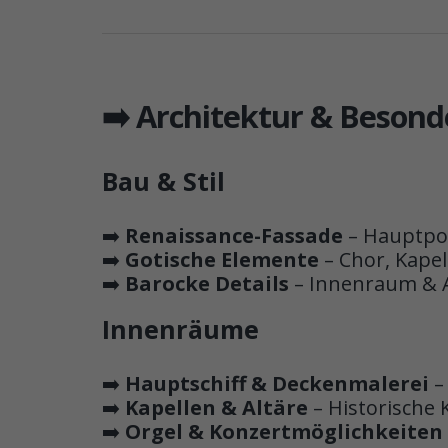
➡️ Architektur & Besond
Bau & Stil
➡️
Renaissance-Fassade
– Hauptpor
➡️
Gotische Elemente
– Chor, Kapel
➡️
Barocke Details
– Innenraum & A
Innenräume
➡️
Hauptschiff & Deckenmalerei
–
➡️
Kapellen & Altäre
– Historische
➡️
Orgel & Konzertmöglichkeiten