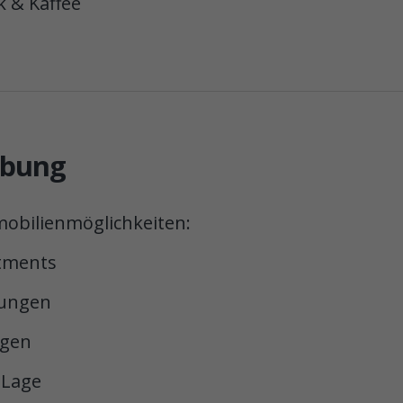
k & Kaffee
ebung
mmobilienmöglichkeiten:
rtments
nungen
agen
 Lage