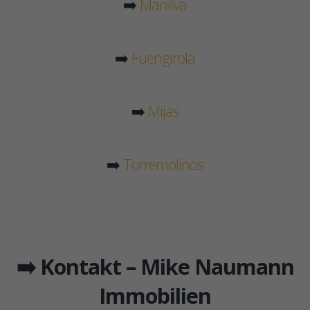
➡️
Manilva
➡️
Fuengirola
➡️
Mijas
➡️
Torremolinos
➡️ Kontakt – Mike Naumann
Immobilien