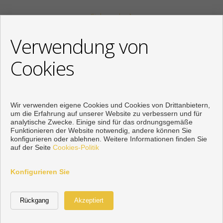
Siehe mehr
KONTAKT
Verwendung von
+34 622318266
Cookies
info@mikenaumannimmobilien.com
Von Montag bis Freitag : 10:00 - 18:00
Wir verwenden eigene Cookies und Cookies von Drittanbietern,
um die Erfahrung auf unserer Website zu verbessern und für
analytische Zwecke. Einige sind für das ordnungsgemäße
Funktionieren der Website notwendig, andere können Sie
konfigurieren oder ablehnen. Weitere Informationen finden Sie
auf der Seite
Cookies-Politik
Konfigurieren Sie
Vorbei sich entwickelt
Inmoenter