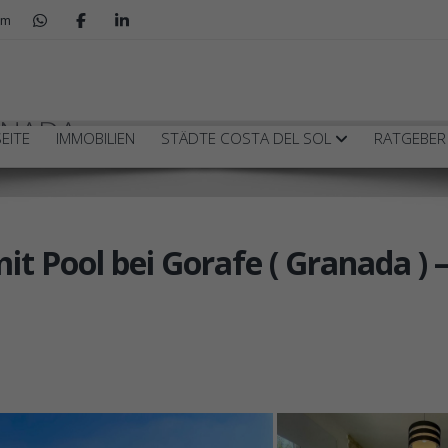
om
ANADA
EITE
IMMOBILIEN
STÄDTE COSTA DEL SOL
RATGEBE
t Pool bei Gorafe ( Granada ) 