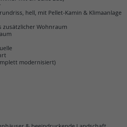
r
undriss, hell, mit Pellet-Kamin & Klimaanlage
ls zusätzlicher Wohnraum
raum
uelle
hrt
mplett modernisiert)
lenhäuser & beeindruckende Landschaft