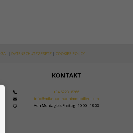
EGAL
|
DATENSCHUTZGESETZ
|
COOKIES POLICY
KONTAKT
+34 622318266
info@mikenaumannimmobilien.com
 Makler für Immobilien in Marbella
Von Montag bis Freitag : 10:00 - 18:00
bilienkauf in Spanien