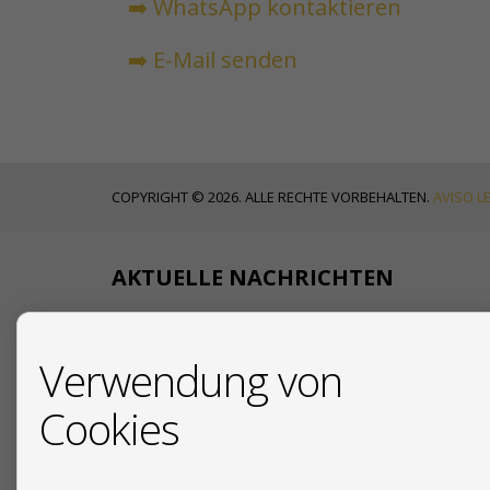
➡️ WhatsApp kontaktieren
➡️ E-Mail senden
COPYRIGHT © 2026. ALLE RECHTE VORBEHALTEN.
AVISO L
AKTUELLE NACHRICHTEN
18/07/2026
Verwendung von
Ihr deutscher
Cookies
19/12/2025
Due Diligence beim Immo