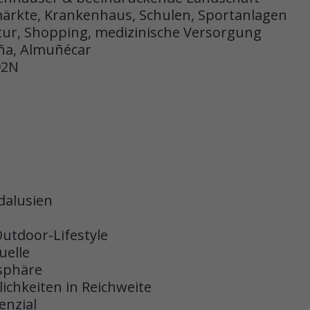
ärkte, Krankenhaus, Schulen, Sportanlagen
tur, Shopping, medizinische Versorgung
eña, Almuñécar
92N
dalusien
Outdoor-Lifestyle
uelle
sphäre
ichkeiten in Reichweite
enzial