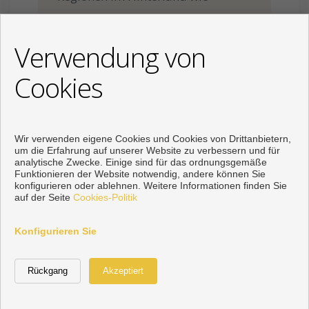
Antequera, Iznájar oder Granada.
Verwendung von
Cookies
Marbella – Die
Luxus-Hauptstadt
der Costa del Sol
Wir verwenden eigene Cookies und Cookies von Drittanbietern,
um die Erfahrung auf unserer Website zu verbessern und für
analytische Zwecke. Einige sind für das ordnungsgemäße
Marbella gehört zu den
Funktionieren der Website notwendig, andere können Sie
konfigurieren oder ablehnen. Weitere Informationen finden Sie
bekanntesten
auf der Seite
Cookies-Politik
Immobilienstandorten Europas.
Die Stadt zieht Käufer aus
Konfigurieren Sie
Deutschland, Großbritannien,
Skandinavien, den USA und dem
Nahen Osten an. Besonders die