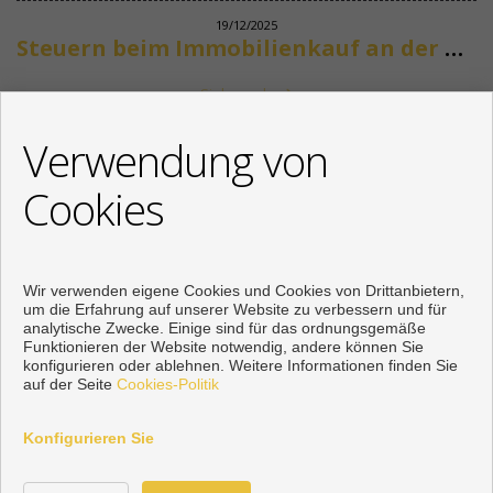
19/12/2025
Steuern beim Immobilienkauf an der Costa del Sol
Siehe mehr
KONTAKT
Verwendung von
+34 622318266
Cookies
info@mikenaumannimmobilien.com
Von Montag bis Freitag : 10:00 - 18:00
Wir verwenden eigene Cookies und Cookies von Drittanbietern,
um die Erfahrung auf unserer Website zu verbessern und für
analytische Zwecke. Einige sind für das ordnungsgemäße
Funktionieren der Website notwendig, andere können Sie
konfigurieren oder ablehnen. Weitere Informationen finden Sie
auf der Seite
Cookies-Politik
Konfigurieren Sie