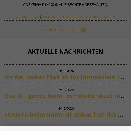
COPYRIGHT © 2026. ALLE RECHTE VORBEHALTEN.
AVISO LEGAL
|
DATENSCHUTZGESETZ
|
COOKIES POLICY
ZURÜCK NACH OBEN
AKTUELLE NACHRICHTEN
18/07/2026
Ihr deutscher Makler für Immobilien in Marbella
19/12/2025
Due Diligence beim Immobilienkauf in Spanien
19/12/2025
Steuern beim Immobilienkauf an der Costa del Sol
Siehe mehr