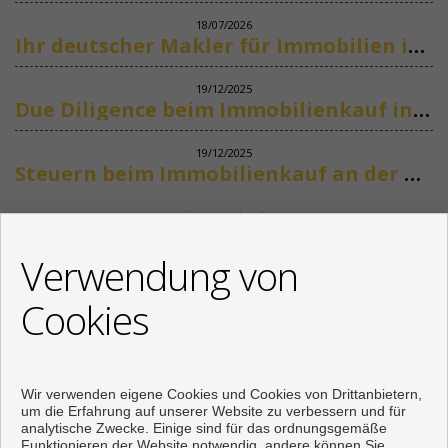
18/07/2026
Ihr deutscher Makler für Immobilien in Marbella
19/12/2025
Due Diligence beim Immobilienkauf in Spanien
19/12/2025
Steuern beim Immobilienkauf an der Costa del Sol
Siehe mehr
KONTAKT
Verwendung von
+34 622318266
Cookies
info@mikenaumannimmobilien.com
Von Montag bis Freitag : 10:00 - 18:00
Wir verwenden eigene Cookies und Cookies von Drittanbietern,
um die Erfahrung auf unserer Website zu verbessern und für
analytische Zwecke. Einige sind für das ordnungsgemäße
Funktionieren der Website notwendig, andere können Sie