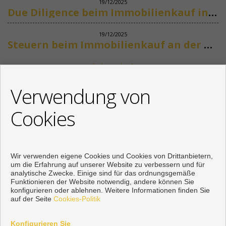
19/12/2025
Due Diligence beim Immobilienkauf in Spanien
19/12/2025
Steuern beim Immobilienkauf an der Costa del Sol
Siehe mehr
KONTAKT
Verwendung von
+34 622318266
Cookies
info@mikenaumannimmobilien.com
Von Montag bis Freitag : 10:00 - 18:00
Wir verwenden eigene Cookies und Cookies von Drittanbietern,
um die Erfahrung auf unserer Website zu verbessern und für
analytische Zwecke. Einige sind für das ordnungsgemäße
Funktionieren der Website notwendig, andere können Sie
konfigurieren oder ablehnen. Weitere Informationen finden Sie
auf der Seite
Cookies-Politik
Konfigurieren Sie