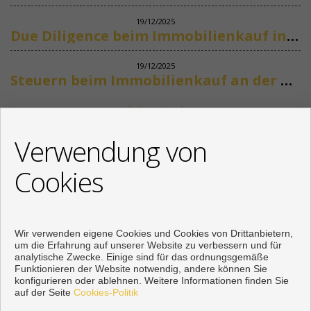
19/12/2025
Due Diligence beim Immobilienkauf in Spanien
19/12/2025
Steuern beim Immobilienkauf an der Costa del Sol
Siehe mehr
KONTAKT
Verwendung von
+34 622318266
Cookies
info@mikenaumannimmobilien.com
Von Montag bis Freitag : 10:00 - 18:00
Wir verwenden eigene Cookies und Cookies von Drittanbietern,
um die Erfahrung auf unserer Website zu verbessern und für
analytische Zwecke. Einige sind für das ordnungsgemäße
Funktionieren der Website notwendig, andere können Sie
konfigurieren oder ablehnen. Weitere Informationen finden Sie
auf der Seite
Cookies-Politik