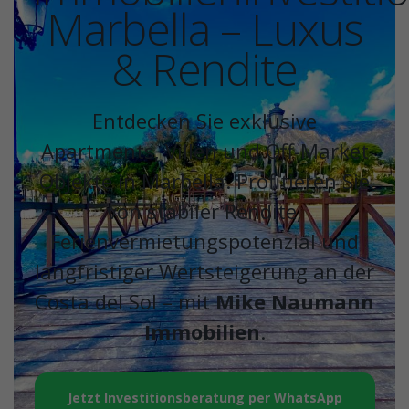
Marbella – Luxus
& Rendite
Entdecken Sie exklusive
Apartments, Villen und Off-Market
Objekte in Marbella. Profitieren Sie
von stabiler Rendite,
Ferienvermietungspotenzial und
langfristiger Wertsteigerung an der
Costa del Sol – mit
Mike Naumann
Immobilien
.
Jetzt Investitionsberatung per WhatsApp