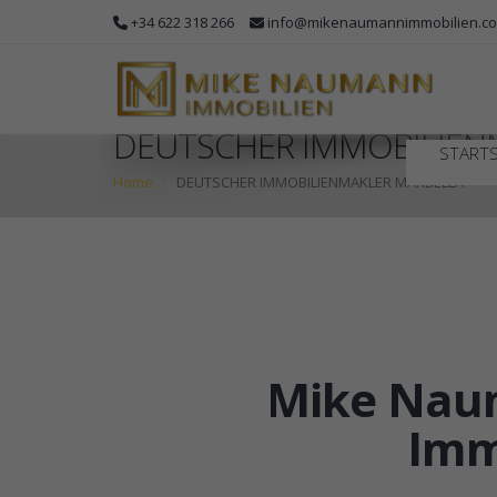
+34 622 318 266
info@mikenaumannimmobilien.c
DEUTSCHER IMMOBILIEN
STARTS
Home
DEUTSCHER IMMOBILIENMAKLER MARBELLA
Mike Naum
Imm