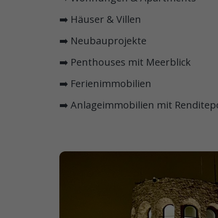
➡️ Häuser & Villen
➡️ Neubauprojekte
➡️ Penthouses mit Meerblick
➡️ Ferienimmobilien
➡️ Anlageimmobilien mit Renditep