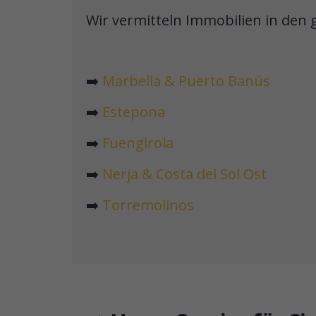
Wir vermitteln Immobilien in den 
➡️
Marbella & Puerto Banús
➡️
Estepona
➡️
Fuengirola
➡️
Nerja & Costa del Sol Ost
➡️
Torremolinos