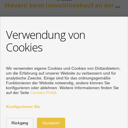
Steuern beim Immobilienkauf an der Costa del Sol
Siehe mehr
KONTAKT
Verwendung von
+34 622318266
Cookies
info@mikenaumannimmobilien.com
Von Montag bis Freitag : 10:00 - 18:00
Wir verwenden eigene Cookies und Cookies von Drittanbietern,
um die Erfahrung auf unserer Website zu verbessern und für
analytische Zwecke. Einige sind für das ordnungsgemäße
Funktionieren der Website notwendig, andere können Sie
konfigurieren oder ablehnen. Weitere Informationen finden Sie
auf der Seite
Cookies-Politik
Konfigurieren Sie
Vorbei sich entwickelt
Inmoenter