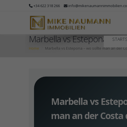
+34 622 318 266
info@mikenaumannimmobilien.c
Marbella vs Estepona – wo 
STARTS
Home
Marbella vs Estepona – wo sollte man an der Co
Marbella vs Estepo
man an der Costa 