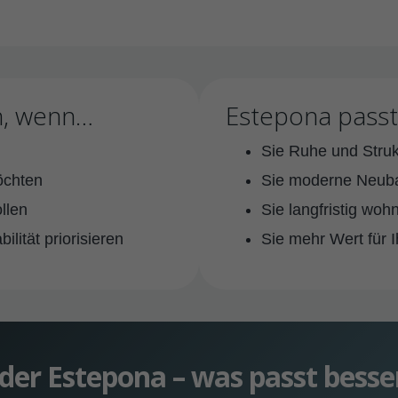
n, wenn…
Estepona passt
Sie Ruhe und Stru
öchten
Sie moderne Neub
llen
Sie langfristig wo
lität priorisieren
Sie mehr Wert für 
der Estepona – was passt besse