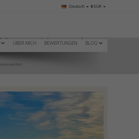
Deutsch
€
EUR
Fehlervermeidung und
R
ÜBER MICH
BEWERTUNGEN
BLOG
nteressenten