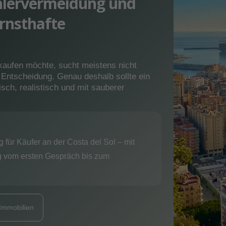
ehlervermeidung und
ernsthafte
kaufen möchte, sucht meistens nicht
e Entscheidung. Genau deshalb sollte ein
isch, realistisch und mit sauberer
 für Käufer an der Costa del Sol – mit
g vom ersten Gespräch bis zum
 Immobilien