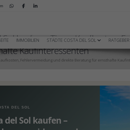
om
l Sol kaufen – Tipps, Kaufkosten, 
EITE
IMMOBILIEN
STÄDTE COSTA DEL SOL
RATGEBE
hafte Kaufinteressenten
 Kaufkosten, Fehlervermeidung und direkte Beratung für ernsthafte Kaufi
STA DEL SOL
 del Sol kaufen –