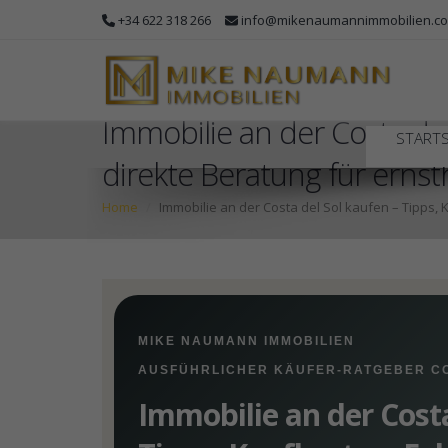
+34 622 318 266
info@mikenaumannimmobilien.c
Immobilie an der Costa de
STARTS
direkte Beratung für ernst
Home
Immobilie an der Costa del Sol kaufen – Tipps,
MIKE NAUMANN IMMOBILIEN
AUSFÜHRLICHER KÄUFER-RATGEBER CO
Immobilie an der Costa