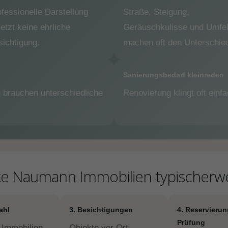
fessionelle Darstellung
Straße, Steigung,
etzt keine ehrliche
Geräuschkulisse und Umfe
sichtigung.
machen oft den Unterschie
Sanierungsbedarf kleinreden
 brauchen unterschiedliche
Renovierung klingt oft einfac
ike Naumann Immobilien typischerw
ahl
3. Besichtigungen
4. Reservierun
Prüfung
Immobilien
Objekte vor Ort