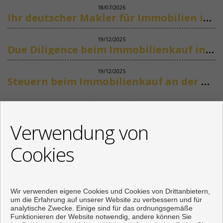
18/07/2026
Ihr deutscher Makler für Immobilien in Marbella
19/12/2025
Due Diligence beim Immobilienkauf in Spanien
19/12/2025
Steuern beim Immobilienkauf an der Costa del Sol
Siehe mehr
KONTAKT
Verwendung von
+34 622318266
Cookies
info@mikenaumannimmobilien.com
Von Montag bis Freitag : 10:00 - 18:00
Wir verwenden eigene Cookies und Cookies von Drittanbietern,
um die Erfahrung auf unserer Website zu verbessern und für
analytische Zwecke. Einige sind für das ordnungsgemäße
Funktionieren der Website notwendig, andere können Sie