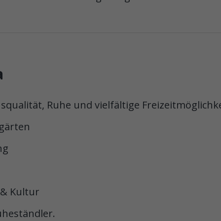
a
qualität, Ruhe und vielfältige Freizeitmöglichk
rgärten
ng
 & Kultur
uheständler.