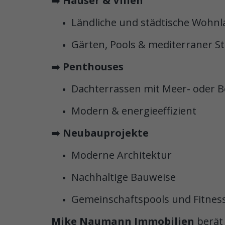
➡️
Häuser & Villen
Ländliche und städtische Wohn
Gärten, Pools & mediterraner Sti
➡️
Penthouses
Dachterrassen mit Meer- oder B
Modern & energieeffizient
➡️
Neubauprojekte
Moderne Architektur
Nachhaltige Bauweise
Gemeinschaftspools und Fitnes
Mike Naumann Immobilien
berät 