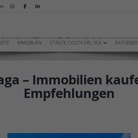
om
n kaufen, Tipps & Empfehlungen
EITE
IMMOBILIEN
STÄDTE COSTA DEL SOL
RATGEBE
pfehlungen
aga – Immobilien kaufe
Empfehlungen