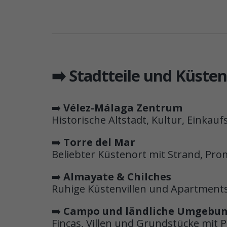
➡️ Stadtteile und Küste
➡️
Vélez-Málaga Zentrum
Historische Altstadt, Kultur, Einkau
➡️
Torre del Mar
Beliebter Küstenort mit Strand, Pr
➡️
Almayate & Chilches
Ruhige Küstenvillen und Apartments
➡️
Campo und ländliche Umgebu
Fincas, Villen und Grundstücke mit P