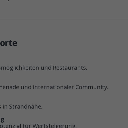
norte
fsmöglichkeiten und Restaurants.
omenade und internationaler Community.
 in Strandnähe.
ng
otenzial für Wertsteigerung.