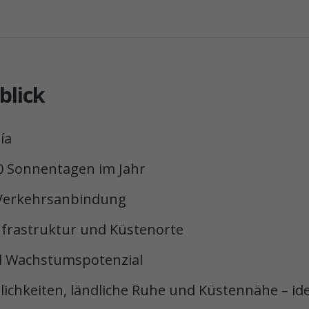
blick
ía
0 Sonnentagen im Jahr
 Verkehrsanbindung
nfrastruktur und Küstenorte
nd Wachstumspotenzial
chkeiten, ländliche Ruhe und Küstennähe – idea