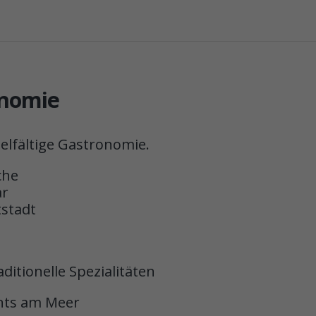
onomie
ielfältige Gastronomie.
che
ar
tstadt
ditionelle Spezialitäten
ants am Meer