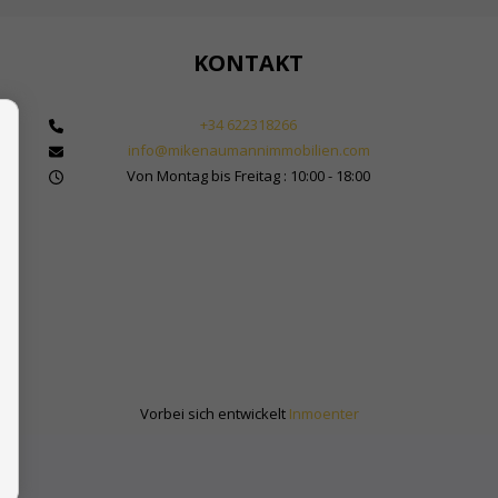
KONTAKT
+34 622318266
info@mikenaumannimmobilien.com
 Makler für Immobilien in Marbella
Von Montag bis Freitag : 10:00 - 18:00
bilienkauf in Spanien
Sol
Vorbei sich entwickelt
Inmoenter