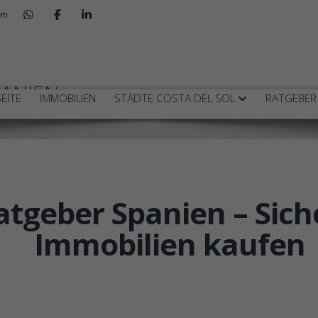
om
PANIEN
EITE
IMMOBILIEN
STÄDTE COSTA DEL SOL
RATGEBE
tgeber Spanien – Siche
Immobilien kaufen