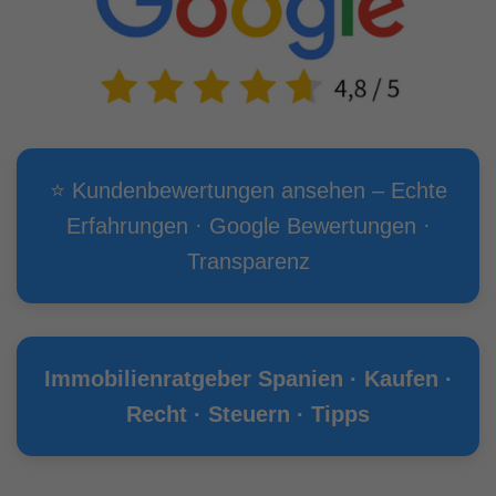
⭐ Kundenbewertungen ansehen – Echte
Erfahrungen · Google Bewertungen ·
Transparenz
Immobilienratgeber Spanien · Kaufen ·
Recht · Steuern · Tipps