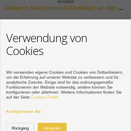
19/12/2025
Steuern beim Immobilienkauf an der Costa del Sol
Siehe mehr
KONTAKT
Verwendung von
+34 622318266
Cookies
info@mikenaumannimmobilien.com
Von Montag bis Freitag : 10:00 - 18:00
Wir verwenden eigene Cookies und Cookies von Drittanbietern,
um die Erfahrung auf unserer Website zu verbessern und für
analytische Zwecke. Einige sind für das ordnungsgemäße
Funktionieren der Website notwendig, andere können Sie
konfigurieren oder ablehnen. Weitere Informationen finden Sie
auf der Seite
Cookies-Politik
Konfigurieren Sie