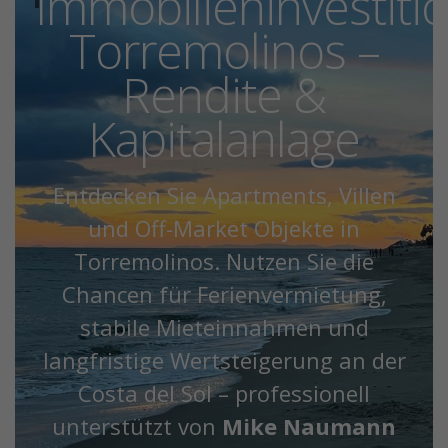
Immobilieninvestiti
Torremolinos –
Rendite &
Kapitalanlage
Entdecken Sie Apartments, Villen
und Off-Market Objekte in
Torremolinos. Nutzen Sie die
Chancen für Ferienvermietung,
stabile Mieteinnahmen und
langfristige Wertsteigerung an der
Costa del Sol – professionell
unterstützt von
Mike Naumann