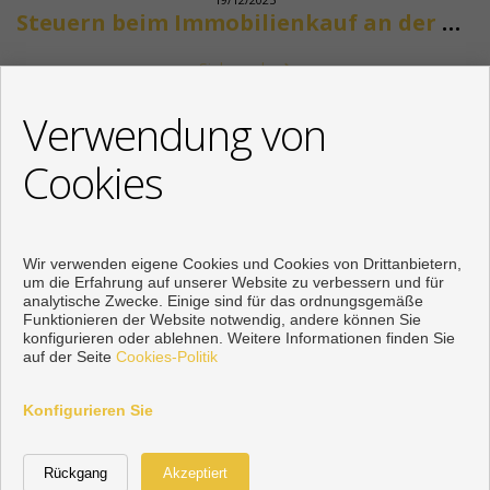
Steuern beim Immobilienkauf an der Costa del Sol
Siehe mehr
KONTAKT
Verwendung von
+34 622318266
Cookies
info@mikenaumannimmobilien.com
Von Montag bis Freitag : 10:00 - 18:00
Wir verwenden eigene Cookies und Cookies von Drittanbietern,
um die Erfahrung auf unserer Website zu verbessern und für
analytische Zwecke. Einige sind für das ordnungsgemäße
Funktionieren der Website notwendig, andere können Sie
konfigurieren oder ablehnen. Weitere Informationen finden Sie
auf der Seite
Cookies-Politik
Konfigurieren Sie
Vorbei sich entwickelt
Inmoenter