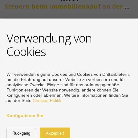
Steuern beim Immobilienkauf an der Costa del Sol
Siehe mehr
KONTAKT
Verwendung von
+34 622318266
Cookies
info@mikenaumannimmobilien.com
Von Montag bis Freitag : 10:00 - 18:00
Wir verwenden eigene Cookies und Cookies von Drittanbietern,
um die Erfahrung auf unserer Website zu verbessern und für
analytische Zwecke. Einige sind für das ordnungsgemäße
Funktionieren der Website notwendig, andere können Sie
konfigurieren oder ablehnen. Weitere Informationen finden Sie
auf der Seite
Cookies-Politik
Konfigurieren Sie
Vorbei sich entwickelt
Inmoenter