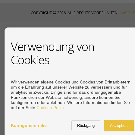
COPYRIGHT © 2026. ALLE RECHTE VORBEHALTEN.
AVISO L
AKTUELLE NACHRICHTEN
Verwendung von
Cookies
18/07/2026
Ihr deutscher
19/12/2025
Due Diligence beim Immo
Wir verwenden eigene Cookies und Cookies von Drittanbietern,
um die Erfahrung auf unserer Website zu verbessern und für
analytische Zwecke. Einige sind für das ordnungsgemäße
19/12/2025
Funktionieren der Website notwendig, andere können Sie
Steuern beim Immobilienkauf an der Costa del 
konfigurieren oder ablehnen. Weitere Informationen finden Sie
auf der Seite
Cookies-Politik
Siehe mehr
Konfigurieren Sie