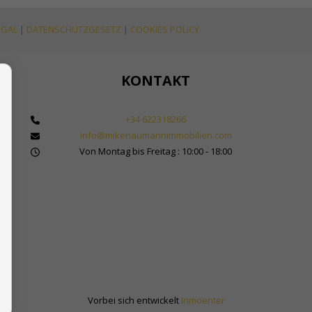
EGAL
|
DATENSCHUTZGESETZ
|
COOKIES POLICY
KONTAKT
+34 622318266
info@mikenaumannimmobilien.com
 Makler für Immobilien in Marbella
Von Montag bis Freitag : 10:00 - 18:00
bilienkauf in Spanien
Sol
Vorbei sich entwickelt
Inmoenter