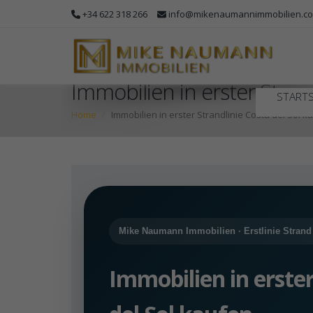
+34 622 318 266
info@mikenaumannimmobilien.c
Immobilien in erster Strand
STARTS
Home
Immobilien in erster Strandlinie Costa del Sol k
Mike Naumann Immobilien · Erstlinie Strand
Immobilien in erster