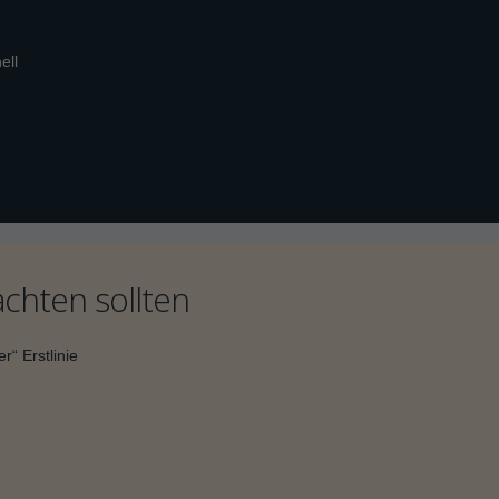
ell
chten sollten
r“ Erstlinie