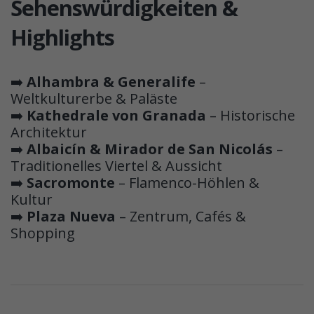
Sehenswürdigkeiten &
Highlights
➡️
Alhambra & Generalife
–
Weltkulturerbe & Paläste
➡️
Kathedrale von Granada
– Historische
Architektur
➡️
Albaicín & Mirador de San Nicolás
–
Traditionelles Viertel & Aussicht
➡️
Sacromonte
– Flamenco-Höhlen &
Kultur
➡️
Plaza Nueva
– Zentrum, Cafés &
Shopping