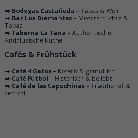
➡️
Bodegas Castañeda
– Tapas & Wein
➡️
Bar Los Diamantes
– Meeresfrüchte &
Tapas
➡️
Taberna La Tana
– Authentische
Andalusische Küche
Cafés & Frühstück
➡️
Café 4 Gatos
– Kreativ & gemütlich
➡️
Café Fútbol
– Historisch & beliebt
➡️
Café de las Capuchinas
– Traditionell &
zentral