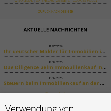
AVISO LEGAL
|
DATENSCHUTZGESETZ
|
COOKIES POLICY
ZURÜCK NACH OBEN
AKTUELLE NACHRICHTEN
18/07/2026
Ihr deutscher Makler für Immobilien in Marbella
19/12/2025
Due Diligence beim Immobilienkauf in Spanien
19/12/2025
Steuern beim Immobilienkauf an der Costa del Sol
Siehe mehr
KONTAKT
Verwendung von