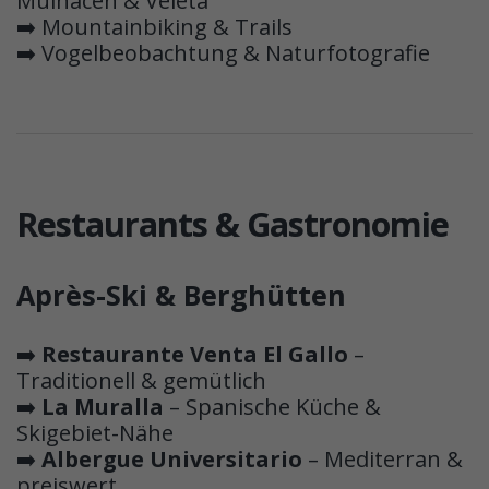
Mulhacén & Veleta
➡️ Mountainbiking & Trails
➡️ Vogelbeobachtung & Naturfotografie
Restaurants & Gastronomie
Après-Ski & Berghütten
➡️
Restaurante Venta El Gallo
–
Traditionell & gemütlich
➡️
La Muralla
– Spanische Küche &
Skigebiet-Nähe
➡️
Albergue Universitario
– Mediterran &
preiswert