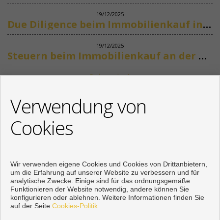
19/12/2025
Due Diligence beim Immobilienkauf in Spanien
19/12/2025
Steuern beim Immobilienkauf an der Costa del Sol
Siehe mehr
KONTAKT
Verwendung von
+34 622318266
Cookies
info@mikenaumannimmobilien.com
Von Montag bis Freitag : 10:00 - 18:00
Wir verwenden eigene Cookies und Cookies von Drittanbietern,
um die Erfahrung auf unserer Website zu verbessern und für
analytische Zwecke. Einige sind für das ordnungsgemäße
Funktionieren der Website notwendig, andere können Sie
konfigurieren oder ablehnen. Weitere Informationen finden Sie
auf der Seite
Cookies-Politik