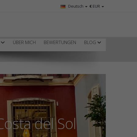
Deutsch
€
EUR
R
ÜBER MICH
BEWERTUNGEN
BLOG
Costa del Sol