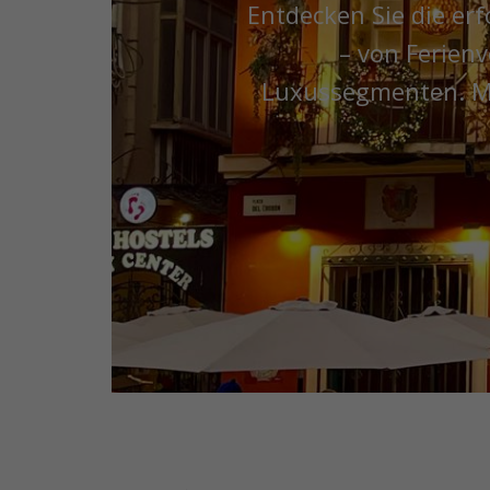
Entdecken Sie die erf
– von Ferien
Luxussegmenten. M