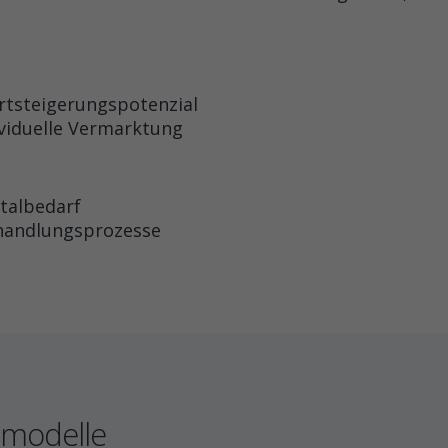
rtsteigerungspotenzial
viduelle Vermarktung
talbedarf
handlungsprozesse
nsmodelle