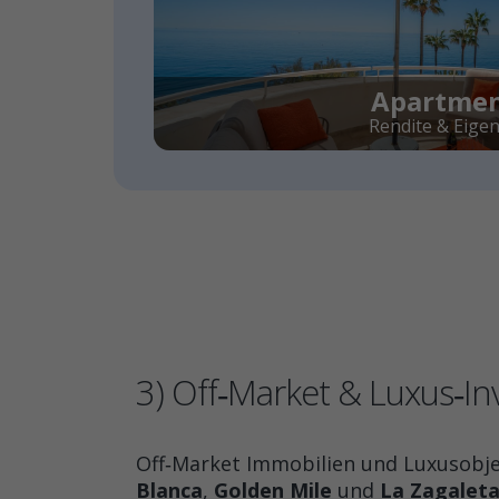
Apartme
Rendite & Eige
3) Off‑Market & Luxus‑In
Off‑Market Immobilien und Luxusobjek
Blanca
,
Golden Mile
und
La Zagalet