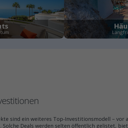
nts
Häus
ntum
Langfri
vestitionen
te sind ein weiteres Top‑Investitionsmodell – vor 
a
. Solche Deals werden selten öffentlich gelistet, bi