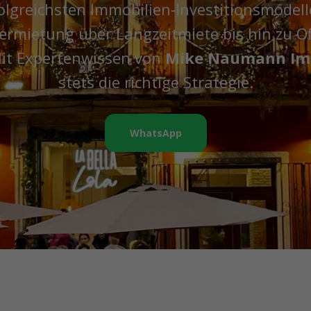
olgreichsten Immobilien‑Investitionsmodell
vermietung über Langzeitmiete bis hin zu O
it Expertenwissen von
Mike Naumann Im
stets die richtige Strategie.
WhatsApp