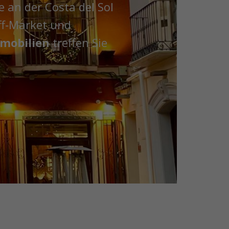
e an der Costa del Sol
ff‑Market und
mobilien
treffen Sie