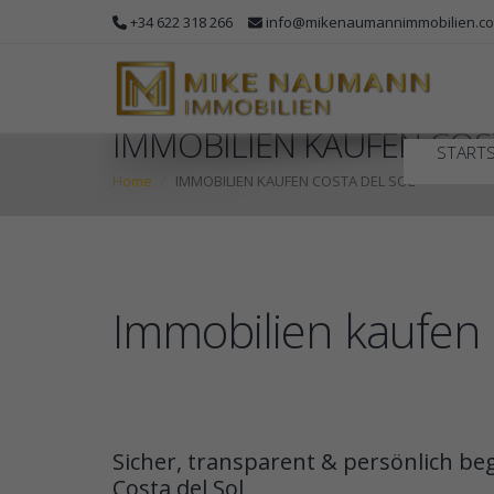
+34 622 318 266
info@mikenaumannimmobilien.c
IMMOBILIEN KAUFEN COS
STARTS
Home
IMMOBILIEN KAUFEN COSTA DEL SOL
Immobilien kaufen 
Sicher, transparent & persönlich be
Costa del Sol