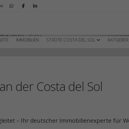
om
TA DEL SOL
EITE
IMMOBILIEN
STÄDTE COSTA DEL SOL
RATGEBE
an der Costa del Sol
gleitet – Ihr deutscher Immobilienexperte für 