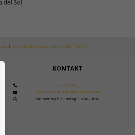
 del Sol
EGAL
|
DATENSCHUTZGESETZ
|
COOKIES POLICY
KONTAKT
+34 622318266
info@mikenaumannimmobilien.com
 Makler für Immobilien in Marbella
Von Montag bis Freitag : 10:00 - 18:00
bilienkauf in Spanien
Sol