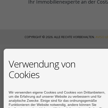
Ihr Immobilienexperte an der Costa
COPYRIGHT © 2026. ALLE RECHTE VORBEHALTEN.
AVISO L
AKTUELLE NACHRICHTEN
Verwendung von
Cookies
18/07/2026
Ihr deutscher
19/12/2025
Due Diligence beim Immo
Wir verwenden eigene Cookies und Cookies von Drittanbietern,
um die Erfahrung auf unserer Website zu verbessern und für
analytische Zwecke. Einige sind für das ordnungsgemäße
19/12/2025
Funktionieren der Website notwendig, andere können Sie
Steuern beim Immobilienkauf an der Costa del 