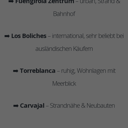
➡️
Fuengirola Zentrum
– urban, Strand &
Bahnhof
➡️
Los Boliches
– international, sehr beliebt bei
ausländischen Käufern
➡️
Torreblanca
– ruhig, Wohnlagen mit
Meerblick
➡️
Carvajal
– Strandnähe & Neubauten