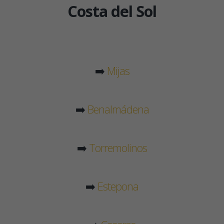
Costa del Sol
➡️
Mijas
➡️
Benalmádena
➡️
Torremolinos
➡️
Estepona