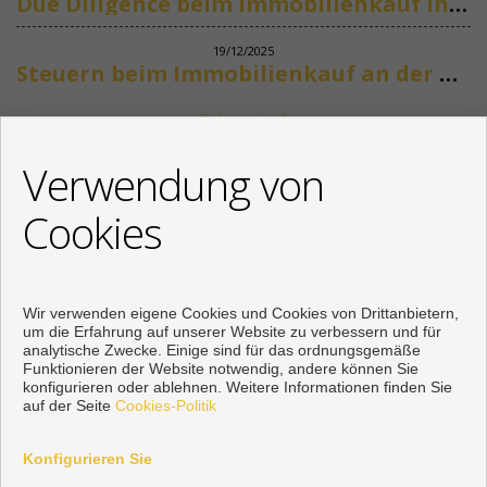
Due Diligence beim Immobilienkauf in Spanien
19/12/2025
Steuern beim Immobilienkauf an der Costa del Sol
Siehe mehr
KONTAKT
Verwendung von
+34 622318266
Cookies
info@mikenaumannimmobilien.com
Von Montag bis Freitag : 10:00 - 18:00
Wir verwenden eigene Cookies und Cookies von Drittanbietern,
um die Erfahrung auf unserer Website zu verbessern und für
analytische Zwecke. Einige sind für das ordnungsgemäße
Funktionieren der Website notwendig, andere können Sie
konfigurieren oder ablehnen. Weitere Informationen finden Sie
auf der Seite
Cookies-Politik
Konfigurieren Sie