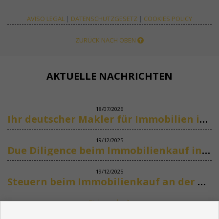
AVISO LEGAL
|
DATENSCHUTZGESETZ
|
COOKIES POLICY
ZURÜCK NACH OBEN
AKTUELLE NACHRICHTEN
18/07/2026
Ihr deutscher Makler für Immobilien in Marbella
19/12/2025
Due Diligence beim Immobilienkauf in Spanien
19/12/2025
Steuern beim Immobilienkauf an der Costa del Sol
Siehe mehr
KONTAKT