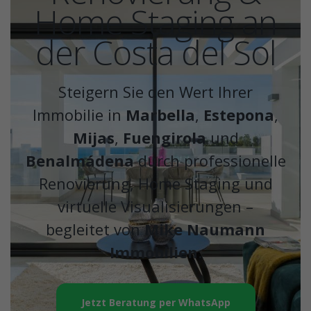
Home Staging an
der Costa del Sol
Steigern Sie den Wert Ihrer
Immobilie in
Marbella
,
Estepona
,
Mijas
,
Fuengirola
und
Benalmádena
durch professionelle
Renovierung, Home Staging und
virtuelle Visualisierungen –
begleitet von
Mike Naumann
Immobilien
.
Jetzt Beratung per WhatsApp