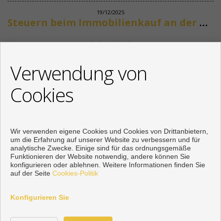
19/12/2025
Steuern beim Immobilienkauf an der Costa del Sol
Siehe mehr
KONTAKT
Verwendung von
+34 622318266
Cookies
info@mikenaumannimmobilien.com
Von Montag bis Freitag : 10:00 - 18:00
Wir verwenden eigene Cookies und Cookies von Drittanbietern,
um die Erfahrung auf unserer Website zu verbessern und für
analytische Zwecke. Einige sind für das ordnungsgemäße
Funktionieren der Website notwendig, andere können Sie
konfigurieren oder ablehnen. Weitere Informationen finden Sie
auf der Seite
Cookies-Politik
Konfigurieren Sie