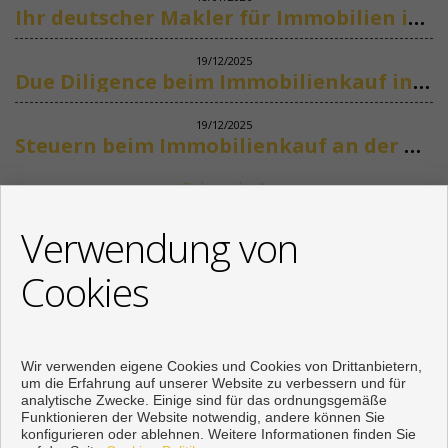
Ihr deutscher Makler für Immobilien in Marbella
19/12/2025
Due Diligence beim Immobilienkauf in Spanien
19/12/2025
Steuern beim Immobilienkauf an der Costa del Sol
Siehe mehr
KONTAKT
Verwendung von
+34 622318266
Cookies
info@mikenaumannimmobilien.com
Von Montag bis Freitag : 10:00 - 18:00
Wir verwenden eigene Cookies und Cookies von Drittanbietern,
um die Erfahrung auf unserer Website zu verbessern und für
analytische Zwecke. Einige sind für das ordnungsgemäße
Funktionieren der Website notwendig, andere können Sie
konfigurieren oder ablehnen. Weitere Informationen finden Sie