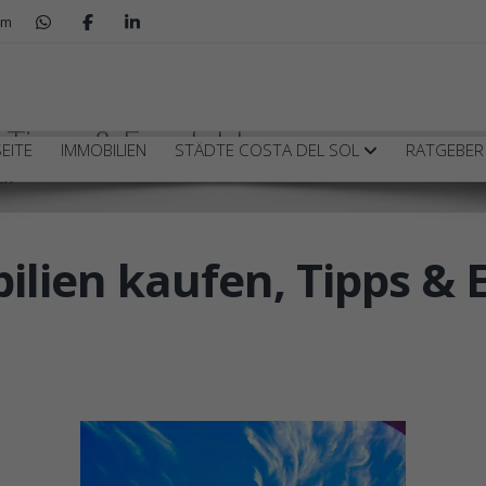
om
n, Tipps & Empfehlungen
EITE
IMMOBILIEN
STÄDTE COSTA DEL SOL
RATGEBE
en
bilien kaufen, Tipps &