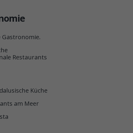
onomie
ge Gastronomie.
che
nale Restaurants
ndalusische Küche
urants am Meer
sta