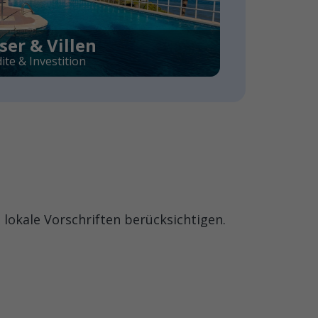
er & Villen
ite & Investition
okale Vorschriften berücksichtigen.