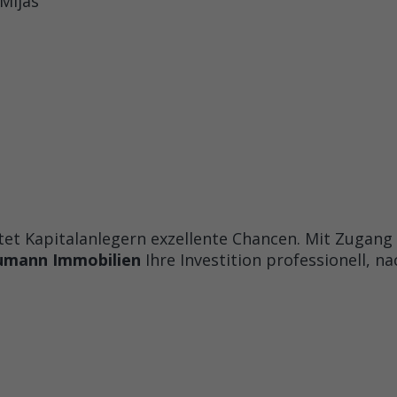
 Mijas
ietet Kapitalanlegern exzellente Chancen. Mit Zugan
umann Immobilien
Ihre Investition professionell, na