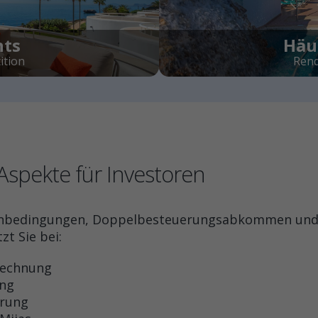
nts
Häus
ition
Rend
 Aspekte für Investoren
menbedingungen, Doppelbesteuerungsabkommen und l
zt Sie bei:
rechnung
ung
erung