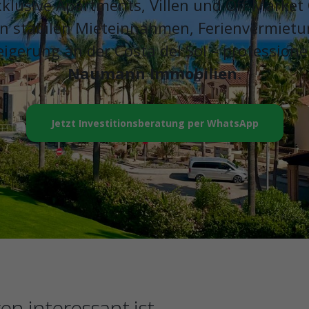
klusive Apartments, Villen und Off-Market 
von stabilen Mieteinnahmen, Ferienvermiet
eigerung an der Costa del Sol – professione
Naumann Immobilien
.
Jetzt Investitionsberatung per WhatsApp
en interessant ist