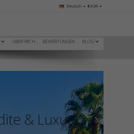
Deutsch
€
EUR
R
ÜBER MICH
BEWERTUNGEN
BLOG
dite & Luxus