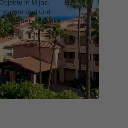
Objekte in Mijas.
ungspotenzial und
ll begleitet von
Mike