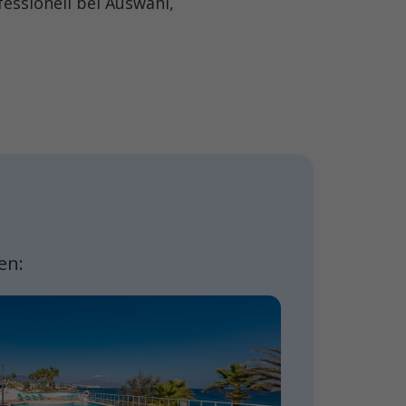
fessionell bei Auswahl,
en: