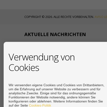
COPYRIGHT © 2026. ALLE RECHTE VORBEHALTEN.
AVISO L
AKTUELLE NACHRICHTEN
18/07/2026
Verwendung von
Ihr deutscher
Cookies
19/12/2025
Due Diligence beim Immo
19/12/2025
Steuern beim Immobilienkauf an der Costa del 
Wir verwenden eigene Cookies und Cookies von Drittanbietern,
um die Erfahrung auf unserer Website zu verbessern und für
analytische Zwecke. Einige sind für das ordnungsgemäße
Siehe mehr
Funktionieren der Website notwendig, andere können Sie
konfigurieren oder ablehnen. Weitere Informationen finden Sie
auf der Seite
Cookies-Politik