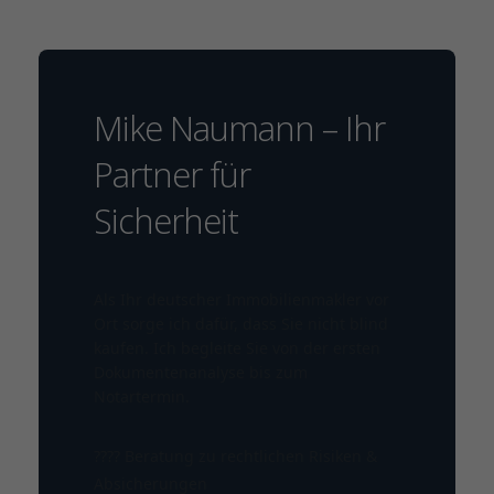
Mike Naumann – Ihr
Partner für
Sicherheit
Als Ihr deutscher Immobilienmakler vor
Ort sorge ich dafür, dass Sie nicht blind
kaufen. Ich begleite Sie von der ersten
Dokumentenanalyse bis zum
Notartermin.
????️ Beratung zu rechtlichen Risiken &
Absicherungen