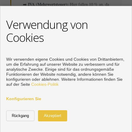
IVA (Mehrwertsteuer):
➡️
Hier fallen 10 % an, da
es sich um eine wirtschaftliche Erstlieferung
handelt.
Verwendung von
AJD (Stempelsteuer):
➡️
Zusätzliche ca. 1,2 % für
Cookies
die formelle Dokumentierung des Kaufaktes.
Wir verwenden eigene Cookies und Cookies von Drittanbietern,
um die Erfahrung auf unserer Website zu verbessern und für
Laufende Kosten: Das
analytische Zwecke. Einige sind für das ordnungsgemäße
unterschätzte Steuerkapitel
Funktionieren der Website notwendig, andere können Sie
konfigurieren oder ablehnen. Weitere Informationen finden Sie
auf der Seite
Cookies-Politik
Viele Eigentümer aus Deutschland, Österreich und der Schweiz
Konfigurieren Sie
sind überrascht von den jährlichen Fixkosten, die eine Immobilie
in Spanien mit sich bringt:
IBI (Grundsteuer):
Eine kommunale Abgabe, deren Höhe von
der Gemeinde und dem Katasterwert der Immobilie abhängt.