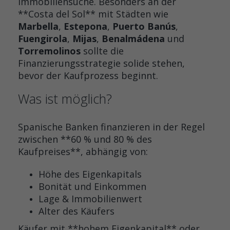
Immobiliensuche. Besonders an der
**Costa del Sol** mit Städten wie
Marbella
,
Estepona
,
Puerto Banús
,
Fuengirola
,
Mijas
,
Benalmádena
und
Torremolinos
sollte die
Finanzierungsstrategie solide stehen,
bevor der Kaufprozess beginnt.
Was ist möglich?
Spanische Banken finanzieren in der Regel
zwischen **60 % und 80 % des
Kaufpreises**, abhängig von:
Höhe des Eigenkapitals
Bonität und Einkommen
Lage & Immobilienwert
Alter des Käufers
Käufer mit **hohem Eigenkapital** oder