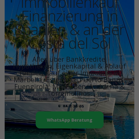
Immobilienkauf
Finanzierung in
Spanien & an der
Costa del Sol
Alles über Bankkredite,
Hypotheken, Eigenkapital & Ablauf
für den Kauf einer Immobilie in
Marbella, Estepona, Puerto Banús,
Fuengirola, Mijas, Benalmádena &
Torremolinos.
WhatsApp Beratung