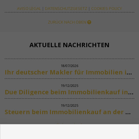
AVISO LEGAL
|
DATENSCHUTZGESETZ
|
COOKIES POLICY
ZURÜCK NACH OBEN
AKTUELLE NACHRICHTEN
18/07/2026
Ihr deutscher Makler für Immobilien in Marbella
19/12/2025
Due Diligence beim Immobilienkauf in Spanien
19/12/2025
Steuern beim Immobilienkauf an der Costa del Sol
Siehe mehr
KONTAKT