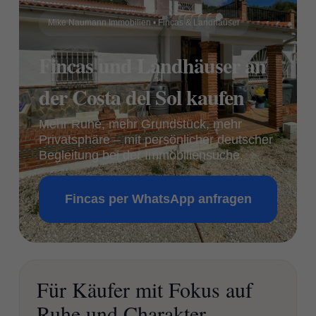
Mike Naumann Immobilien • Fincas & Landhäuser
Fincas und Landhäuser an
der Costa del Sol kaufen
Mehr Ruhe, mehr Grundstück, mehr
Privatsphäre – mit persönlicher deutscher
Begleitung bei der Immobiliensuche.
Fincas per WhatsApp anfragen
Für Käufer mit Fokus auf
Ruhe und Charakter