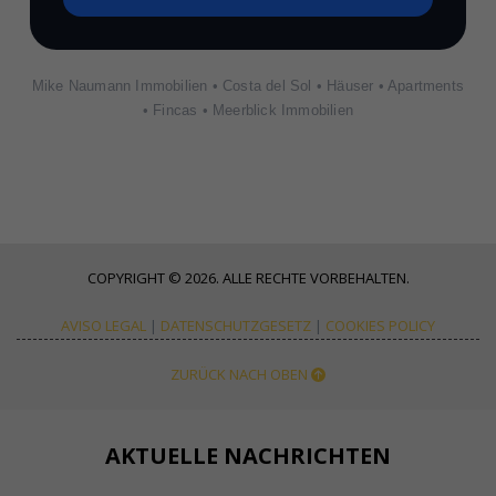
Mike Naumann Immobilien • Costa del Sol • Häuser • Apartments
• Fincas • Meerblick Immobilien
COPYRIGHT © 2026. ALLE RECHTE VORBEHALTEN.
AVISO LEGAL
|
DATENSCHUTZGESETZ
|
COOKIES POLICY
ZURÜCK NACH OBEN
AKTUELLE NACHRICHTEN