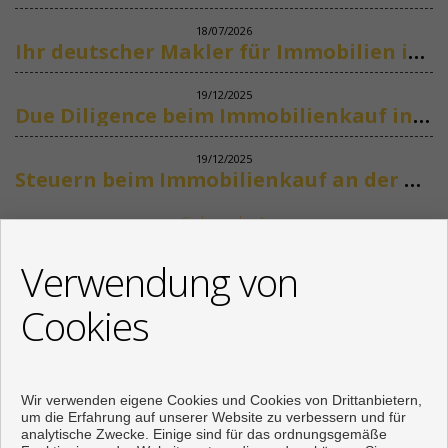
18/07/2026
Ihr deutscher Makler für Immobilien in Marbella
19/12/2025
Due Diligence beim Immobilienkauf in Spanien
19/12/2025
Steuern beim Immobilienkauf an der Costa del Sol
Siehe mehr
KONTAKT
Verwendung von
+34 622318266
Cookies
info@mikenaumannimmobilien.com
Von Montag bis Freitag : 10:00 - 18:00
Wir verwenden eigene Cookies und Cookies von Drittanbietern,
um die Erfahrung auf unserer Website zu verbessern und für
analytische Zwecke. Einige sind für das ordnungsgemäße