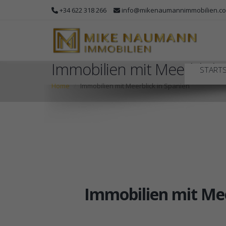
+34 622 318 266
info@mikenaumannimmobilien.c
Immobilien mit Meerblick 
STARTS
Home
Immobilien mit Meerblick in Spanien
Immobilien mit Mee