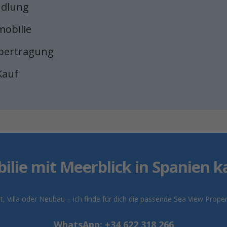
ndlung
mobilie
bertragung
Kauf
ilie mit Meerblick in Spanien k
 Villa oder Neubau – ich finde für dich die passende Sea View Proper
WhatsApp: +34 622 318 266