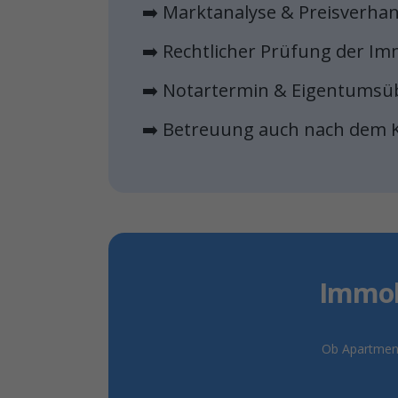
➡️ Marktanalyse & Preisverha
➡️ Rechtlicher Prüfung der Im
➡️ Notartermin & Eigentumsü
➡️ Betreuung auch nach dem 
Immob
Ob Apartment,