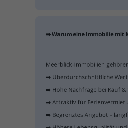
➡️ Warum eine Immobilie mit 
Meerblick-Immobilien gehören
➡️ Überdurchschnittliche Wer
➡️ Hohe Nachfrage bei Kauf &
➡️ Attraktiv für Ferienvermiet
➡️ Begrenztes Angebot – langfr
➡️ Höhere Lebensqualität und 