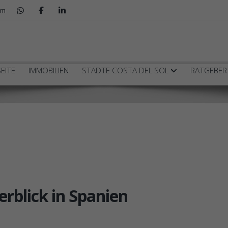
om
in Spanien
EITE
IMMOBILIEN
STÄDTE COSTA DEL SOL
RATGEBE
rblick in Spanien