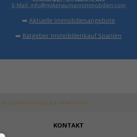
E-Mail: info@mikenaumannimmobilien.com
➡️
Aktuelle Immobilienangebote
➡️
Ratgeber Immobilienkauf Spanien
EGAL
|
DATENSCHUTZGESETZ
|
COOKIES POLICY
KONTAKT