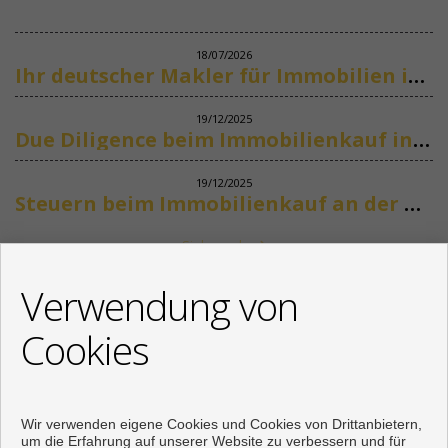
18/07/2026
Ihr deutscher Makler für Immobilien in Marbella
19/12/2025
Due Diligence beim Immobilienkauf in Spanien
19/12/2025
Steuern beim Immobilienkauf an der Costa del Sol
Siehe mehr
KONTAKT
Verwendung von
+34 622318266
Cookies
info@mikenaumannimmobilien.com
Von Montag bis Freitag : 10:00 - 18:00
Wir verwenden eigene Cookies und Cookies von Drittanbietern,
um die Erfahrung auf unserer Website zu verbessern und für